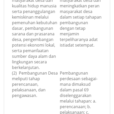
masyarakat desa dan
masyarakat desa dan
kualitas hidup manusia
meningkatkan peran
serta penanggulangan
masyarakat desa
kemiskinan melalui
dalam setiap tahapan
pemenuhan kebutuhan
pembangunan
dasar, pembangunan
dengan tetap
sarana dan prasarana
menjamin
desa, pengembangan
terpeliharanya adat
potensi ekonomi lokal,
istiadat setempat.
serta pemanfaatan
sumber daya alam dan
lingkungan secara
berkelanjutan.
(2) Pembangunan Desa
Pembangunan
meliputi tahap
perdesaan sebagai-
perencanaan,
mana dimaksud
pelaksanaan, dan
dalam pasal 69
pengawasan.
diselenggarakan
melalui tahapan: a.
perencanaan; b.
pelaksanaan; c.