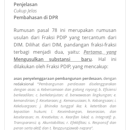
Penjelasan
Cukup Jelas
Pembahasan di DPR
Rumusan pasal 78 ini merupakan rumusan
usulan dari Fraksi PDIP yang tercantum dari
DIM. Dilihat dari DIM, pandangan fraksi-fraksi
terbagi menjadi dua, yaitu:
Pertama, yang
Mengusulkan substansi baru
. Hal ini
dilakukan oleh Fraksi PDIP, yang mencakup:
asas penyelenggaraan pembangunan perdesaan
, dengan
redaksional “
Pembangunan perdesaan diselenggarakan
dengan asas: a. Kebersamaan dan gotong royong; b. Efisiensi
berkeadilan; c. berkelanjutan; d. berwawasan lingkungan; e.
kemandirian; f. Kesetaraan; g. Kemanusiaan; h. Kebangsaan; i.
Kekeluargaan; j. Bhineka tunggal ika; k. ketertiban dan
kepastian hukum; l. Keseimbangan, keserasian, dan
keselarasan; m. Kreativitas; n. Kearifan lokal; o. Integratif; p.
Transparansi; q. Akuntabilitas; r. Efektifitas; s. Responsif dan
peran serta aktif; dan t. Tanggungjawab negara”.