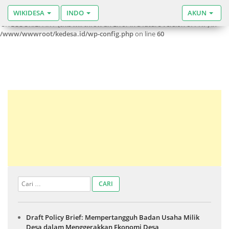
WIKIDESA
INDO
AKUN
Warning
: Use of undefined constant SITECOOKIEPATH - assumed
'SITECOOKIEPATH' (this will throw an Error in a future version of PHP) in
/www/wwwroot/kedesa.id/wp-config.php
on line
60
Draft Policy Brief: Mempertangguh Badan Usaha Milik
Desa dalam Menggerakkan Ekonomi Desa