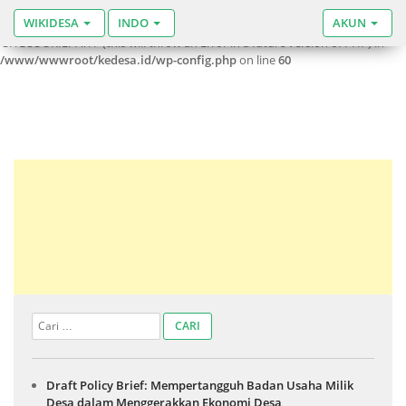
WIKIDESA
INDO
AKUN
Warning
: Use of undefined constant SITECOOKIEPATH - assumed
'SITECOOKIEPATH' (this will throw an Error in a future version of PHP) in
/www/wwwroot/kedesa.id/wp-config.php
on line
60
Draft Policy Brief: Mempertangguh Badan Usaha Milik
Desa dalam Menggerakkan Ekonomi Desa