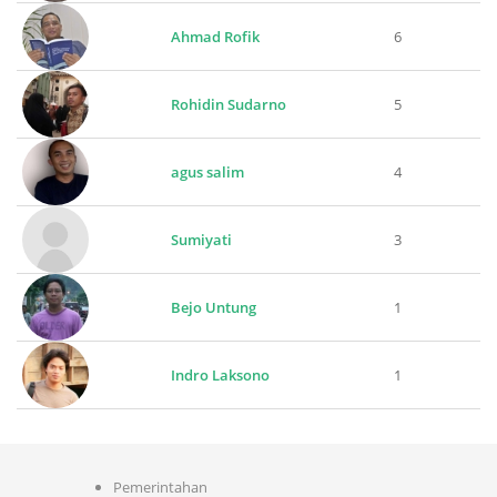
Ahmad Rofik
6
Rohidin Sudarno
5
agus salim
4
Sumiyati
3
Bejo Untung
1
Indro Laksono
1
Pemerintahan