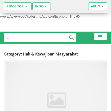
REPOSITORI
INDO
AKUN
Warning
: Use of undefined constant SITECOOKIEPATH - assumed
'SITECOOKIEPATH' (this will throw an Error in a future version of PHP) in
/www/wwwroot/kedesa.id/wp-config.php
on line
60
Category: Hak & Kewajiban Masyarakat