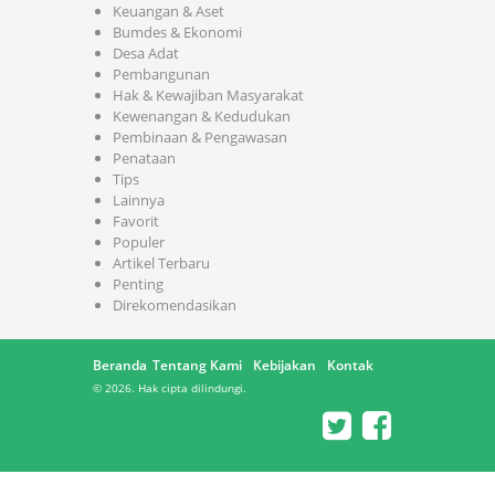
Keuangan & Aset
Bumdes & Ekonomi
Desa Adat
Pembangunan
Hak & Kewajiban Masyarakat
Kewenangan & Kedudukan
Pembinaan & Pengawasan
Penataan
Tips
Lainnya
Favorit
Populer
Artikel Terbaru
Penting
Direkomendasikan
Beranda
Tentang Kami
Kebijakan
Kontak
© 2026. Hak cipta dilindungi.